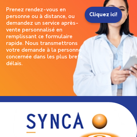
Prenez rendez-vous en
Cliquez ici!
personne ou à distance, ou
demandez un service après-
vente personnalisé en
remplissant ce formulaire
rapide. Nous transmettrons
votre demande à la personne
concernée dans les plus brefs
délais.