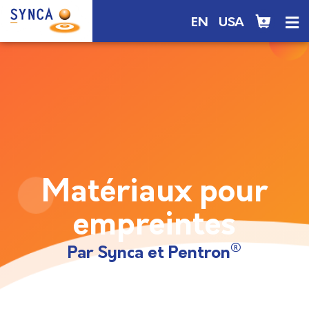
EN
USA
Matériaux pour
empreintes
®
Par Synca et Pentron