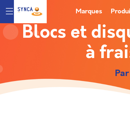
Marques
Produ
Blocs et disq
à fra
Par