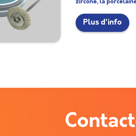
zircone, la porcelain
Plus d'info
Contac