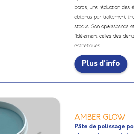
bords, une réduction des é
obtenus par traitement ther
stocks. Son opalescence et
fidèlement celles des dent
esthétiques.
Plus d'info
AMBER GLOW
Pâte de polissage pour