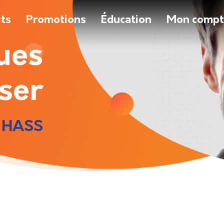
its
Promotions
Éducation
Mon comp
ues
iser
 HASS