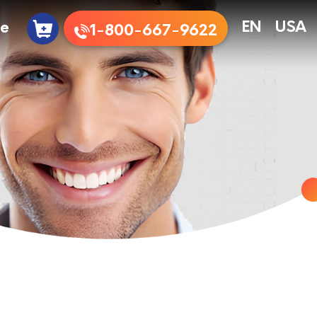
te
EN
USA
1-800-667-9622