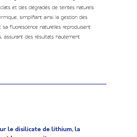
clats et des dégradés de teintes naturels
mique, simplifiant ainsi la gestion des
 sa fluorescence naturelles reproduisent
s, assurant des résultats hautement
 le disilicate de lithium, la