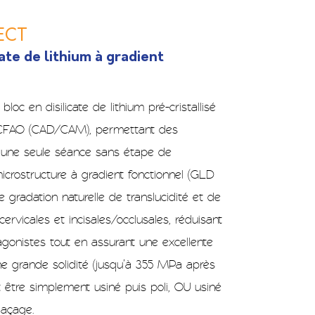
ECT
ate de lithium à gradient
loc en disilicate de lithium pré-cristallisé
s CFAO (CAD/CAM), permettant des
n une seule séance sans étape de
 microstructure à gradient fonctionnel (GLD
e gradation naturelle de translucidité et de
cervicales et incisales/occlusales, réduisant
tagonistes tout en assurant une excellente
e grande solidité (jusqu’à 355 MPa après
 être simplement usiné puis poli, OU usiné
laçage.