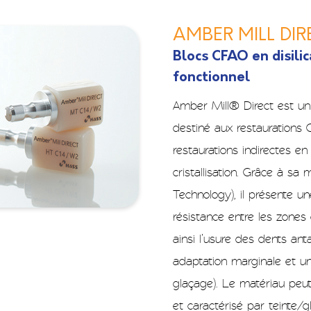
AMBER MILL DIR
Blocs CFAO en disilic
fonctionnel
Amber Mill® Direct est un b
destiné aux restauration
restaurations indirectes e
cristallisation. Grâce à sa
Technology), il présente un
résistance entre les zones 
ainsi l’usure des dents an
adaptation marginale et un
glaçage). Le matériau peut
et caractérisé par teinte/g