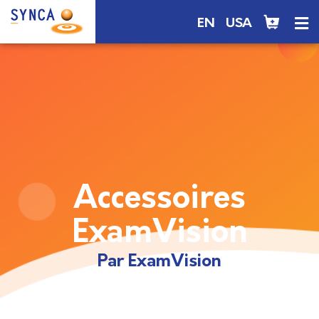
EN
USA
Accessoires
ExamVision
Par ExamVision