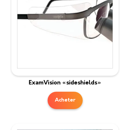
ExamVision «sideshields»
Acheter